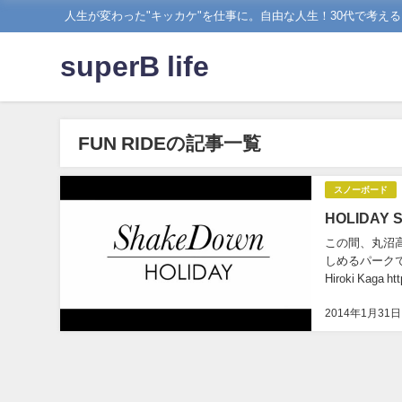
人生が変わった"キッカケ"を仕事に。自由な人生！30代で考え
superB life
FUN RIDEの記事一覧
スノーボード
HOLIDAY 
この間、丸沼高
しめるパークでした
Hiroki Kaga ht
2014年1月31日