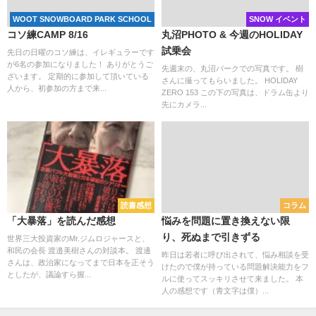
WOOT SNOWBOARD PARK SCHOOL
SNOW イベント
コソ練CAMP 8/16
丸沼PHOTO & 今週のHOLIDAY
試乗会
先日の日曜のコソ練は、イレギュラーです
が6名の参加になりました！ ありがとうご
先週末の、丸沼パークでの写真です。 樹
ざいます。 定期的に参加して頂いている
さんに撮ってもらいました。 HOLIDAY
人から、初参加の方まで来...
ZERO 153 この下の写真は、ドラム缶より
先にカメラ...
読書感想
コラム
「大暴落」を読んだ感想
悩みを問題に置き換えない限
り、死ぬまで引きずる
世界三大投資家のMr.ジムロジャースと、
和民の会長 渡邉美樹さんの対談本。 渡邊
昨日は若者に呼び出されて、悩み相談を受
さんは、政治家になってまで日本を正そう
けたので僕が持っている問題解決能力をフ
としたが、議論すら握...
ルに使ってスッキリさせて来ました。 本
人の感想です（青文字は僕）...