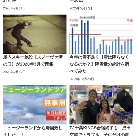
れた時
ー2025
2026年2月11日
2025年5月17日
屋内スキー施設【スノーヴァ溝
今年は雪不足？【雪は降らなく
の口】が2020年3月で閉鎖
なるのか？】降雪量の統計を調
べてみた
2020年2月12日
2019年12月23日
ニュージーランドから帰国致し
TJ千葉KINGS合宿終了も、成田
ました！！
空港でトラブル。子供だけの渡