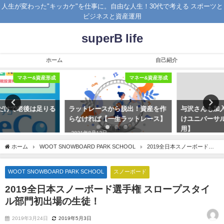
人生が変わった"キッカケ"を仕事に。自由な人生！30代で考える スポーツと
ビジネスと資産運用
superB life
ホーム
自己紹介
マネー&資産形成
マネー&資産形成
ラットレースから脱出！資産を作
与沢さんも加入している富裕層向
らなければ【一生ラットレース】
けユニバーサル生命保険【資産運
用】
2021年8月12日
2019年11月17日
ホーム
WOOT SNOWBOARD PARK SCHOOL
2019全日本スノーボード選
手権 スロープスタイル部門初出場の生徒！
WOOT SNOWBOARD PARK SCHOOL
スノーボード
2019全日本スノーボード選手権 スロープスタイ
ル部門初出場の生徒！
2019年3月24日
2019年5月3日