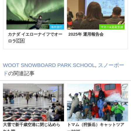
海外旅行
マネー&資産形成
カナダ イエローナイフでオー
2025年 運用報告会
ロラ🇨🇦
WOOT SNOWBOARD PARK SCHOOL
,
スノーボー
ド
の関連記事
大雪で新千歳空港に閉じ込めら
トマム（狩振岳）キャットツア