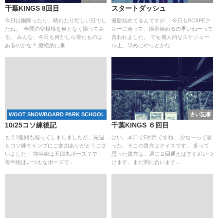
千葉KINGS 8回目
スタートダッシュ
今日は雨降ったり、晴れたり忙しい日でし
撮影始めてるんですが、 今日もSCAPEク
たね。 合間の空模様を何となく撮ってみ
ルーに会って、撮影始めるの早いねーって
る。 みんな、今日も何かしら得たものは
言われました。 でも個人的なスケジュー
あるのかな？ 継続的に来...
ル上、早めにやっとかな...
WOOT SNOWBOARD PARK SCHOOL
古い記事
10/25コソ練後記
千葉KINGS ６回目
もう1週間も経ってしましましたが、先週
はい。本日で6回目ですね。 少なーって思
もコソ練キャンプにご参加ありがとうござ
った、そこの貴方はナイスです。 多って
いました！ 前半組は五郎丸ポーズ？で！
思った貴方は、週に２回通えばすぐ追いつ
後半組はいつもなポーズで...
けます。まだ間に合います...