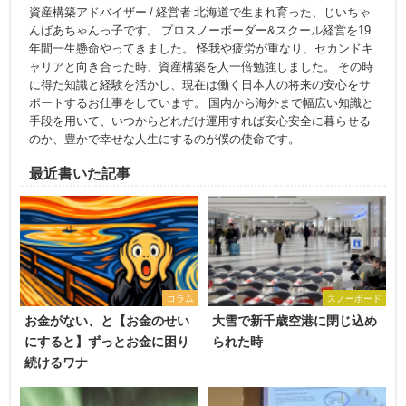
資産構築アドバイザー / 経営者 北海道で生まれ育った、じいちゃ
んばあちゃんっ子です。 プロスノーボーダー&スクール経営を19
年間一生懸命やってきました。 怪我や疲労が重なり、セカンドキ
ャリアと向き合った時、資産構築を人一倍勉強しました。 その時
に得た知識と経験を活かし、現在は働く日本人の将来の安心をサ
ポートするお仕事をしています。 国内から海外まで幅広い知識と
手段を用いて、いつからどれだけ運用すれば安心安全に暮らせる
のか、豊かで幸せな人生にするのが僕の使命です。
最近書いた記事
コラム
スノーボード
お金がない、と【お金のせい
大雪で新千歳空港に閉じ込め
にすると】ずっとお金に困り
られた時
続けるワナ