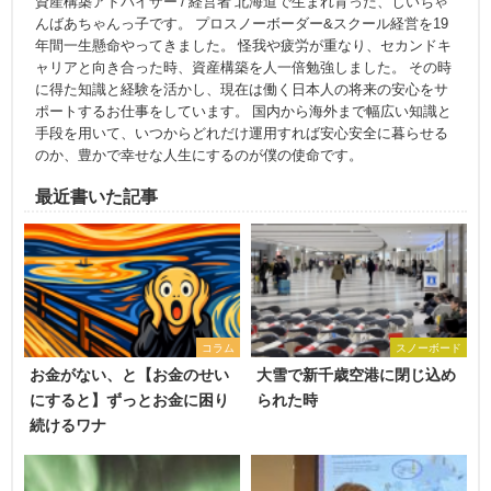
資産構築アドバイザー / 経営者 北海道で生まれ育った、じいちゃ
んばあちゃんっ子です。 プロスノーボーダー&スクール経営を19
年間一生懸命やってきました。 怪我や疲労が重なり、セカンドキ
ャリアと向き合った時、資産構築を人一倍勉強しました。 その時
に得た知識と経験を活かし、現在は働く日本人の将来の安心をサ
ポートするお仕事をしています。 国内から海外まで幅広い知識と
手段を用いて、いつからどれだけ運用すれば安心安全に暮らせる
のか、豊かで幸せな人生にするのが僕の使命です。
最近書いた記事
コラム
スノーボード
お金がない、と【お金のせい
大雪で新千歳空港に閉じ込め
にすると】ずっとお金に困り
られた時
続けるワナ