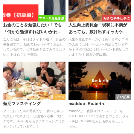
マネー&資産形成
好きな事を仕事に
お金のことを勉強したい！でも
人生向上委員会！現状に不満が
「何から勉強すればいいかわか
あっても、抜け出すキッカケは
らない」人が、30分で理解でき
【意外とシンプル】
こんにちは！今日はタイトル通り、お金の
人生を見直すキッカケはありますか？ 今
教養編です。 動画でわかりやすくお話し
の人生には何パーセント満足しています
るお金の教養【初級編】
しているので、ぜひ動画を見てみてくださ
か？ 今の現状には何パーセント満足して
い。 お金のことを勉強...
いますか？ 最近の僕は95...
コラム
古い記事
短期ファスティング
maddoc -Re:birth-
タイに行った時の写真です。 食べる事っ
maddocが一夜限りのフルムービーを
て楽しいですよね。 沢山食べる事、大好
VOLCOM TOKYOで流すとのこと。 タイ
きです。 今年6月からファスティングにチ
トルは-Re:birth-なんとも彼ららしい。
ャレンジしています。 1...
repe...