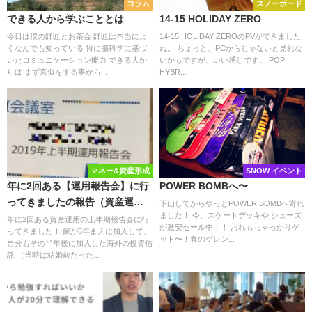
コラム
スノーボード
できる人から学ぶこととは
14-15 HOLIDAY ZERO
今日は僕の師匠とお茶会 師匠は本当によ
14-15 HOLIDAY ZEROのPVができました
くなんでも知っている 特に脳科学に基づ
ね。 ちょっと、PCからじゃないと見れな
いたコミュニケーション能力 できる人か
いかもですが、いい感じです。 POP
らは まず真似をする事から...
HYBR...
マネー&資産形成
SNOW イベント
年に2回ある【運用報告会】に行
POWER BOMBへ〜
ってきましたの報告（資産運用
下山してからやっとPOWER BOMBへ寄れ
ました！ 今、スケートデッキや シューズ
の話）
年に2回ある資産運用の上半期報告会に行
が激安セール中！！ おれもちゃっかりゲ
ってきました！ 嫁が5年まえに加入して、
ット〜！春のゲレン...
自分もその半年後に加入した海外の投資信
託 （当時は結婚前だった...