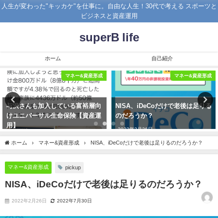
人生が変わった"キッカケ"を仕事に。自由な人生！30代で考える スポーツと
ビジネスと資産運用
superB life
ホーム
自己紹介
マネー&資産形成
マネー&資産形成
与沢さんも加入している富裕層向
NISA、iDeCoだけで老後は足りる
けユニバーサル生命保険【資産運
のだろうか？
用】
2022年2月26日
2019年11月17日
ホーム
マネー&資産形成
NISA、iDeCoだけで老後は足りるのだろうか？
マネー&資産形成
pickup
NISA、iDeCoだけで老後は足りるのだろうか？
2022年2月26日
2022年7月30日