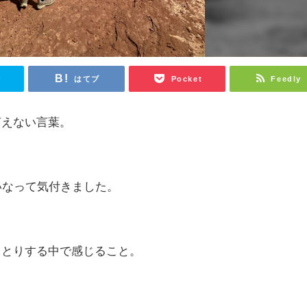
r
はてブ
Pocket
Feedly
言えない言葉。
いなって気付きました。
りとりする中で感じること。