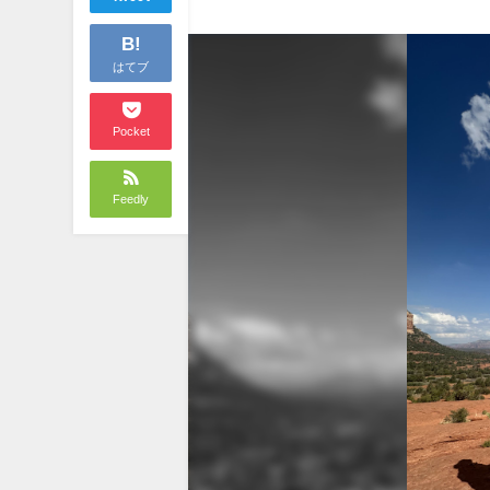
B!
はてブ
Pocket
Feedly