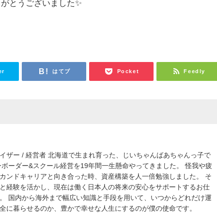
りがとうございました✨
er
はてブ
Pocket
Feedly
イザー / 経営者 北海道で生まれ育った、じいちゃんばあちゃんっ子で
ーボーダー&スクール経営を19年間一生懸命やってきました。 怪我や疲
カンドキャリアと向き合った時、資産構築を人一倍勉強しました。 そ
と経験を活かし、現在は働く日本人の将来の安心をサポートするお仕
。 国内から海外まで幅広い知識と手段を用いて、いつからどれだけ運
全に暮らせるのか、豊かで幸せな人生にするのが僕の使命です。