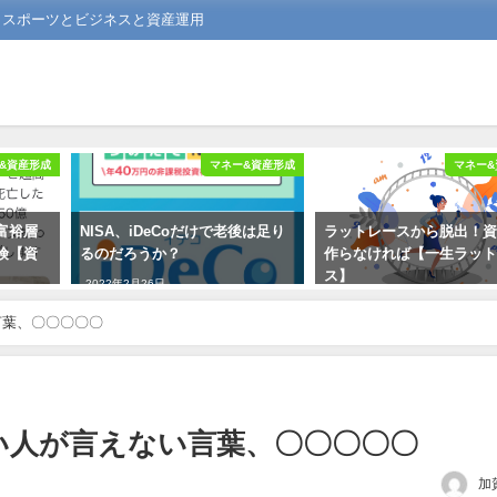
る スポーツとビジネスと資産運用
&資産形成
マネー&資産形成
マネー&
富裕層
NISA、iDeCoだけで老後は足り
ラットレースから脱出！
険【資
るのだろうか？
作らなければ【一生ラッ
ス】
2022年2月26日
2021年8月12日
言葉、〇〇〇〇〇
い人が言えない言葉、〇〇〇〇〇
加