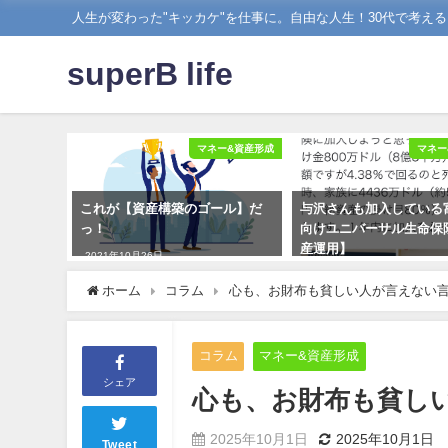
人生が変わった"キッカケ"を仕事に。自由な人生！30代で考え
superB life
マネー&資産形成
マネー
これが【資産構築のゴール】だ
与沢さんも加入している
っ！
向けユニバーサル生命保
産運用】
2021年10月26日
2019年11月17日
ホーム
コラム
心も、お財布も貧しい人が言えない
コラム
マネー&資産形成
シェア
心も、お財布も貧し
2025年10月1日
2025年10月1日
Tweet