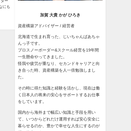
イダー
なにも
加賀 大貴 かが ひろき
資産構築アドバイザー / 経営者
北海道で生まれ育った、じいちゃんばあちゃ
んっ子です。
プロスノーボーダー&スクール経営を19年間
一生懸命やってきました。
怪我や疲労が重なり、セカンドキャリアと向
き合った時、資産構築を人一倍勉強しまし
た。
その時に得た知識と経験を活かし、現在は働
く日本人の将来の安心をサポートするお仕事
をしています。
国内から海外まで幅広い知識と手段を用い
て、いつからどれだけ運用すれば安心安全に
暮らせるのか、豊かで幸せな人生にするのが