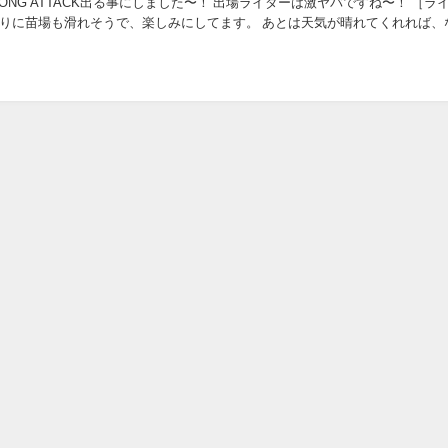
ABONG ATTACK出る事にしました〜！ 出場ライダーは激ヤバですね〜！ ［ラ
しぶりに苗場も滑れそうで、楽しみにしてます。 あとは天気が晴れてくれれば、