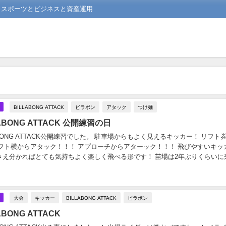
る スポーツとビジネスと資産運用
BILLABONG ATTACK
ビラボン
アタック
つけ麺
LLABONG ATTACK 公開練習の日
ABONG ATTACK公開練習でした。 駐車場からもよく見えるキッカー！ リフト
リフト横からアタック！！！ アプローチからアターック！！！ 飛びやすいキッ
さえ分かればとても気持ちよく楽しく飛べる形です！ 苗場は2年ぶりくらいに
相変わらず遊べてめっちゃ...
大会
キッカー
BILLABONG ATTACK
ビラボン
LABONG ATTACK