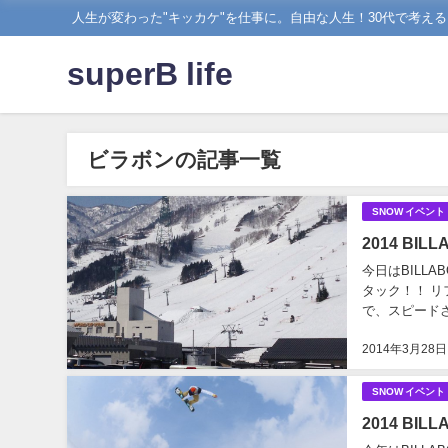
人生が変わった"キッカケ"を仕事に。自由な人生！30代で考え
superB life
ビラボンの記事一覧
SNOW イベント
2014 BI
今日はBILL
タック！！ 
で、スピード
たが、パークも
2014年3月28日
SNOW イベント
2014 BIL