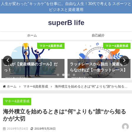
人生が変わった"キッカケ"を仕事に。自由な人生！30代で考える スポーツと
ビジネスと資産運用
superB life
ホーム
自己紹介
マネー&資産形成
マネー&資産形成
これが【資産構築のゴール】だ
ラットレースから脱出！資産を作
っ！
らなければ【一生ラットレース】
2021年10月26日
2021年8月12日
ホーム
マネー&資産形成
海外積立を始めるときは”何”よりも"誰"から知るか
が大切
マネー&資産形成
海外積立を始めるときは”何”よりも"誰"から知る
かが大切
2019年5月24日
2019年5月26日