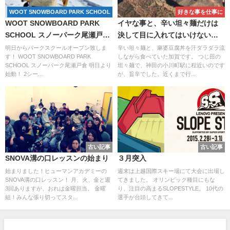
WOOT SNOWBOARD PARK SCHOOL
好きな事を仕事に
WOOT SNOWBOARD PARK
イヤな事と、辛い坦々麺だけは
SCHOOL スノーパーク尾瀬戸倉
決して目に入れてはいけない法
明日より始動！パーク、グラト
則
明日からパークスクールオープン致しま
辛い坦々麺と、麻婆豆腐丼を汗ダラダラ流
す！ WOOT SNOWBOARD PARK
しながら食べていた加賀です。 つじ田の
リレッスン！
SCHOOL スノーパーク尾瀬戸倉 明日より
坦々麺で、神田の小川町駅に程近いのです
始動！ 2シー...
が、旨辛でした。近くまで行...
古い記事
古い記事
SNOVA溝の口レッスンの始まり
３月突入
始まりました！ヒューマンアカデミーの
週末は上越国際スキー場にて大会に出場し
SNOVA溝の口レッスン！ 月、火、金と週
てきました。 オリンピック種目にもな
3回ありますが、おれは金曜担当。 金曜
り、注目の高まるSLOPESTYLE。 10代の
組！みんな張り切ってスタ...
選手が台頭してきて...