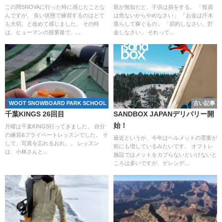
この間SNOVAに行った時に感じたことな
親が無知だと、子供は損をする。 「投資
んですが、 良い状態で練習するのはとて
は危ないからやめなさい」 「お金は汗水
も大切。と改めて感じました。 その時
垂らして稼ぐもの」 「節約しなさい。貯
は、ヒューマンの授業後で、...
金しなさい」 それって...
WOOT SNOWBOARD PARK SCHOOL
古い記事
千葉KINGS 26回目
SANDBOX JAPANデリバリー開
始！
月曜は千葉KINGS行ってきました。 自分
の練習&プライベートレッスンでした。 そ
最近というか、今年はヘルメットの需要が
して、写真を忘れるおれ。。 レッスン
前にも増しているみたいです。 オフトレ
は、小林さんと...
施設ではメットをカブらないといけないと
ころは多いですが、ゲレンデ...