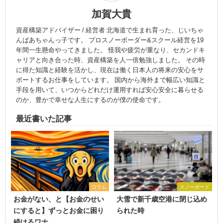
加賀大貴
資産構築アドバイザー / 経営者 北海道で生まれ育った、じいちゃ
んばあちゃんっ子です。 プロスノーボーダー&スクール経営を19
年間一生懸命やってきました。 怪我や疲労が重なり、セカンドキ
ャリアと向き合った時、資産構築を人一倍勉強しました。 その時
に得た知識と経験を活かし、現在は働く日本人の将来の安心をサ
ポートするお仕事をしています。 国内から海外まで幅広い知識と
手段を用いて、いつからどれだけ運用すれば安心安全に暮らせる
のか、豊かで幸せな人生にするのが僕の使命です。
最近書いた記事
コラム
スノーボード
お金がない、と【お金のせい
大雪で新千歳空港に閉じ込め
にすると】ずっとお金に困り
られた時
続けるワナ