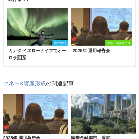
海外旅行
マネー&資産形成
カナダ イエローナイフでオー
2025年 運用報告会
ロラ🇨🇦
マネー&資産形成
の関連記事
2025年 運用報告会
国際金融都市、香港