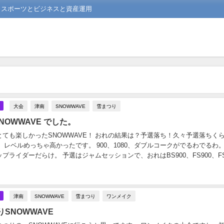
る スポーツとビジネスと資産運用
大会
津南
SNOWWAVE
雪まつり
SNOWWAVE でした。
ても楽しかったSNOWWAVE！ おれの結果は？予選落ち！久々予選落ちく
、レベルめっちゃ高かったです。 900、1080、ダブルコークがでるわでるわ。
プライダーだらけ。 予選はジャムセッションで、おれはBS900、FS900、FS1
S1080でハ...
津南
SNOWWAVE
雪まつり
ワンメイク
SNOWWAVE