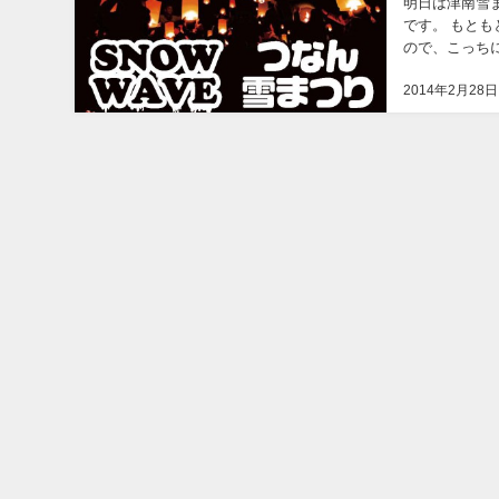
明日は津南雪ま
です。 もとも
ので、こっち
も、写真の空に
2014年2月28日