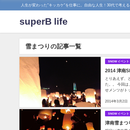
人生が変わった"キッカケ"を仕事に。自由な人生！30代で考え
superB life
雪まつりの記事一覧
SNOW イベント
2014 津南
とりあえず、と
た。。 今回は
せメンツがトッ
は決めたけど、B
2014年3月2日
SNOW イベント
津南雪まつり