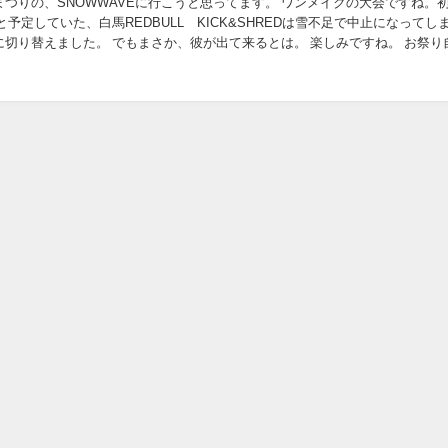
つりの、SNOWWAVEに行こうと思ってます。 ワンメイクの大会ですね。
と予定していた、白馬REDBULL KICK&SHREDは雪不足で中止になってし
に切り替えました。 でもまさか、彼が出て来るとは。 楽しみですね。 お祭り
舞うランタンや、...