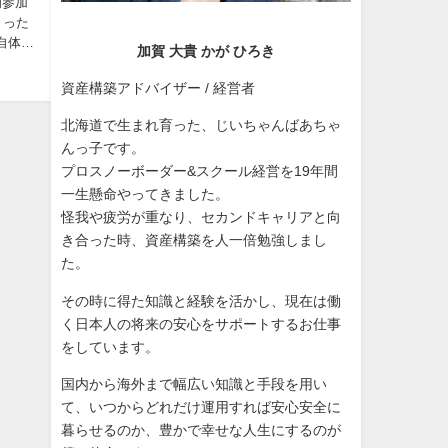
初参加
まった
自体
加賀 大貴 かが ひろき
資産構築アドバイザー / 経営者
北海道で生まれ育った、じいちゃんばあちゃ
んっ子です。
プロスノーボーダー&スクール経営を19年間
一生懸命やってきました。
怪我や疲労が重なり、セカンドキャリアと向
き合った時、資産構築を人一倍勉強しまし
た。
その時に得た知識と経験を活かし、現在は働
く日本人の将来の安心をサポートするお仕事
をしています。
国内から海外まで幅広い知識と手段を用い
て、いつからどれだけ運用すれば安心安全に
暮らせるのか、豊かで幸せな人生にするのが