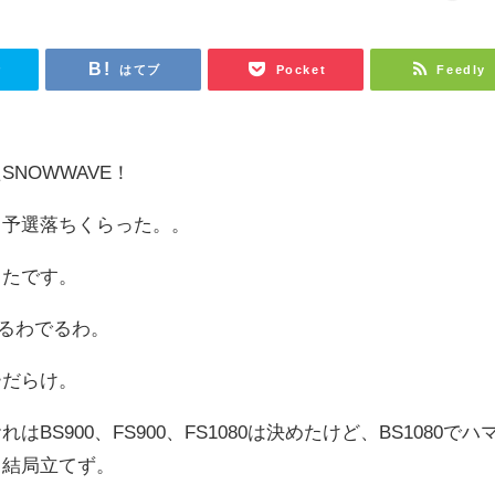
r
はてブ
Pocket
Feedly
NOWWAVE！
々予選落ちくらった。。
ったです。
でるわでるわ。
ーだらけ。
S900、FS900、FS1080は決めたけど、BS1080でハ
。結局立てず。