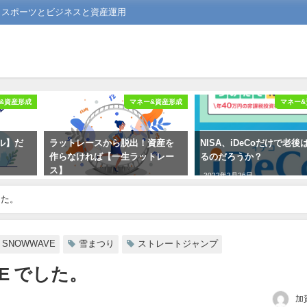
る スポーツとビジネスと資産運用
&資産形成
マネー&資産形成
マネー&
ル】だ
ラットレースから脱出！資産を
NISA、iDeCoだけで老後
作らなければ【一生ラットレー
るのだろうか？
ス】
2022年2月26日
2021年8月12日
した。
SNOWWAVE
雪まつり
ストレートジャンプ
VE でした。
加