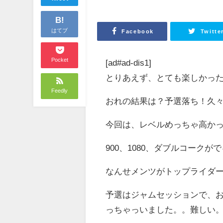
B!
はてブ
Facebook
Twitte
Pocket
[ad#ad-dis1]
とりあえず、とても楽しかったS
Feedly
おれの結果は？予選落ち！久
今回は、レベルめっちゃ高か
900、1080、ダブルコークが
なんせメンツがトップライダ
予選はジャムセッションで、おれはB
っちゃっいました。。難しい