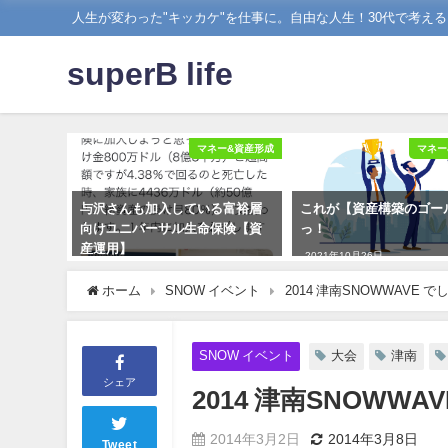
人生が変わった"キッカケ"を仕事に。自由な人生！30代で考え
superB life
マネー&資産形成
マネー
与沢さんも加入している富裕層
これが【資産構築のゴー
向けユニバーサル生命保険【資
っ！
産運用】
2021年10月26日
2019年11月17日
ホーム
SNOW イベント
2014 津南SNOWWAVE で
SNOW イベント
大会
津南
シェア
2014 津南SNOWWA
2014年3月2日
2014年3月8日
Tweet