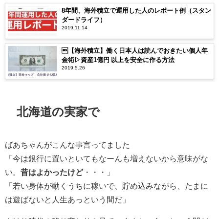
8年間、海外積立で運用した人のレポート例（スタン
ダードライフ）
2019.11.14
【海外積立】働く日本人は読んでおきたい個人年
金術▷資産1億円 以上を安全に作る方法
2019.5.26
北海道の実家で
ばあちゃんがこんな事言ってました
「今は銀行に置いといてもなーんも増えないから意味がな
い。
昔はよかったけど
・・・」
「若い身体が動くうちに稼いで、貯め込みながら、たまに
は遊ばないと人生あっという間だ」