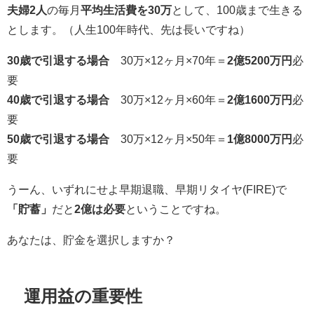
夫婦2人
の毎月
平均生活費を30万
として、100歳まで生きる
とします。（人生100年時代、先は長いですね）
30歳で引退する場合
30万×12ヶ月×70年＝
2億5200万円
必
要
40歳で引退する場合
30万×12ヶ月×60年＝
2億1600万円
必
要
50歳で引退する場合
30万×12ヶ月×50年＝
1億8000万円
必
要
うーん、いずれにせよ早期退職、早期リタイヤ(FIRE)で
「貯蓄」
だと
2億は必要
ということですね。
あなたは、貯金を選択しますか？
運用益の重要性