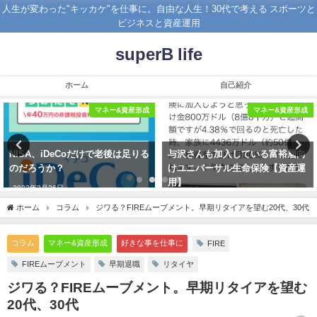
人生が変わった"キッカケ"を仕事に。自由な人生！30代で考える スポーツと
ビジネスと資産運用
superB life
ホーム
自己紹介
ネー&資産形成
マネー&資産形成
マ
老後は足りる
与沢さんも加入している富裕層向
ラットレースから脱出
けユニバーサル生命保険【資産運
らなければ【一生ラッ
用】
2021年8月12日
2019年11月17日
ホーム
コラム
ジワる？FIREムーブメント。早期リタイアを望む20代、30代
コラム
マネー&資産形成
好きな事を仕事に
FIRE
FIREムーブメント
早期退職
リタイヤ
ジワる？FIREムーブメント。早期リタイアを望む
20代、30代