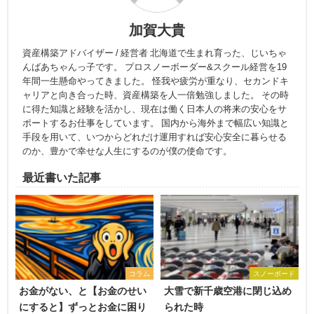
加賀大貴
資産構築アドバイザー / 経営者 北海道で生まれ育った、じいちゃ
んばあちゃんっ子です。 プロスノーボーダー&スクール経営を19
年間一生懸命やってきました。 怪我や疲労が重なり、セカンドキ
ャリアと向き合った時、資産構築を人一倍勉強しました。 その時
に得た知識と経験を活かし、現在は働く日本人の将来の安心をサ
ポートするお仕事をしています。 国内から海外まで幅広い知識と
手段を用いて、いつからどれだけ運用すれば安心安全に暮らせる
のか、豊かで幸せな人生にするのが僕の使命です。
最近書いた記事
コラム
スノーボード
お金がない、と【お金のせい
大雪で新千歳空港に閉じ込め
にすると】ずっとお金に困り
られた時