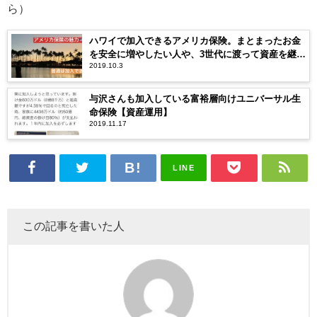
ら）
ハワイで加入できるアメリカ保険。まとまったお金
を安全に増やしたい人や、3世代に渡って資産を継承
2019.10.3
したい人に向けて
与沢さんも加入している富裕層向けユニバーサル生
命保険【資産運用】
2019.11.17
LINE
この記事を書いた人