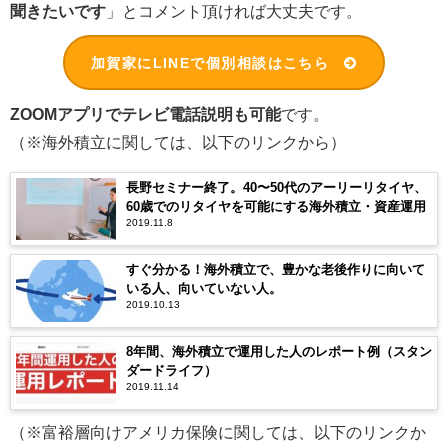
聞きたいです
」とコメント頂ければ大丈夫です。
加賀家にLINEで個別相談はこちら
ZOOMアプリでテレビ電話説明も可能
です。
（※海外積立に関しては、以下のリンクから）
長野セミナー終了。40〜50代のアーリーリタイヤ、
60歳でのリタイヤを可能にする海外積立・資産運用
2019.11.8
すぐ分かる！海外積立で、豊かな老後作りに向いて
いる人、向いていない人。
2019.10.13
8年間、海外積立で運用した人のレポート例（スタン
ダードライフ）
2019.11.14
（※富裕層向けアメリカ保険に関しては、以下のリンクか