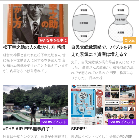
好きな事を仕事に
コラム
松下幸之助の人の動かし方 感想
自民党総裁選挙で、バブルを超
えた景気に？資産は増える？
経営の神様と言われた松下幸之助さん 昔
に松下幸之助さんに関する本を読んで 言
先日、自民党総裁が高市早苗さんになりま
い知れぬ感銘を受けたことを覚えています
した。 高市さんの政策が、積極財政の流
が、内容はさっぱり忘れてし...
れで予想されているので 円安、株高にな
りました。 日本の株...
SNOW イベント
SNOW イベント
#THE AIR FES無事終了！
SBPIF!!
昨日は千葉キングスで、自身が企画運営し
来週はイベントづくし！ 金曜のPOWER