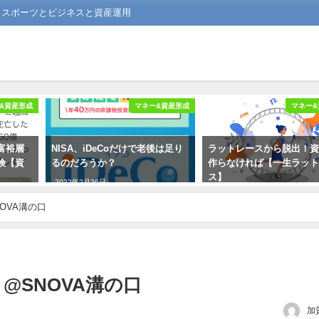
る スポーツとビジネスと資産運用
&資産形成
マネー&資産形成
マネー&
富裕層
NISA、iDeCoだけで老後は足り
ラットレースから脱出！
険【資
るのだろうか？
作らなければ【一生ラッ
ス】
2022年2月26日
2021年8月12日
SNOVA溝の口
19 @SNOVA溝の口
加