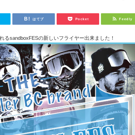
r
はてブ
Pocket
Feedly
われるsandboxFESの新しいフライヤー出来ました！