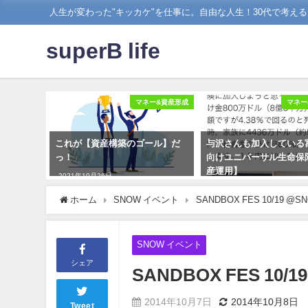
人生が変わった"キッカケ"を仕事に。自由な人生！30代で考え
superB life
マネー&資産形成
マネー
これが【資産構築のゴール】だ
与沢さんも加入している
っ！
向けユニバーサル生命保
産運用】
2021年10月26日
2019年11月17日
ホーム
SNOW イベント
SANDBOX FES 10/19 @
SNOW イベント
シェア
SANDBOX FES 10/
2014年10月7日
2014年10月8日
Tweet