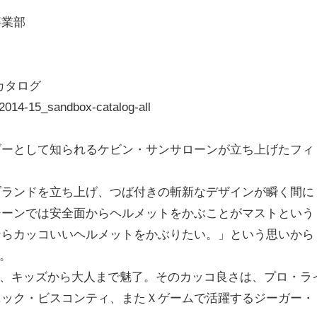
事業部
・カタログ
2014-15_sandbox-catalog-
all
ダーとして知られるケビン・
サンサローンが立ち上げたフィ
ブランドを立ち上げ、
つば付きの斬新なデザインが瞬く間に
シーンでは安全面からヘルメットをかぶことがマスト
という
ならカッコいいヘルメットをかぶりたい。」
という思いから
た。
ンで、キッズから大人まで魅了。
そのカッコ良さは、プロ・ラ
ニック・ビスコンティ、またＸゲームで活躍するジーガー・