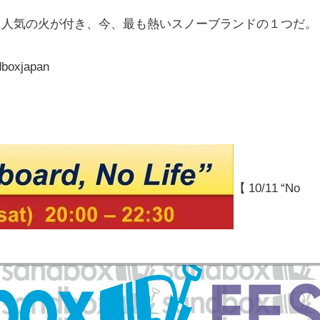
に人気の火が付き、今、
最も熱いスノーブランドの１つだ。
dboxjapan
【 10/11 “No