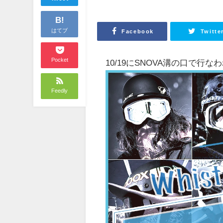
B!
はてブ
Facebook
Twitte
Pocket
10/19にSNOVA溝の口で行な
Feedly