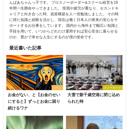
んばあちゃんっ子です。 プロスノーボーダー&スクール経営を19
年間一生懸命やってきました。 怪我や疲労が重なり、セカンドキ
ャリアと向き合った時、資産構築を人一倍勉強しました。 その時
に得た知識と経験を活かし、現在は働く日本人の将来の安心をサ
ポートするお仕事をしています。 国内から海外まで幅広い知識と
手段を用いて、いつからどれだけ運用すれば安心安全に暮らせる
のか、豊かで幸せな人生にするのが僕の使命です。
最近書いた記事
コラム
スノーボード
お金がない、と【お金のせい
大雪で新千歳空港に閉じ込め
にすると】ずっとお金に困り
られた時
続けるワナ