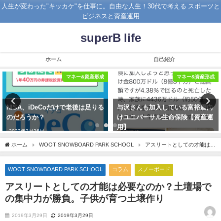
人生が変わった"キッカケ"を仕事に。自由な人生！30代で考える スポーツと
ビジネスと資産運用
superB life
ホーム
自己紹介
マネー&資産形成
マネー&資産形成
NISA、iDeCoだけで老後は足りる
与沢さんも加入している富裕層向
のだろうか？
けユニバーサル生命保険【資産運
用】
2022年2月26日
2019年11月17日
ホーム
WOOT SNOWBOARD PARK SCHOOL
アスリートとしての才能は必
要なのか？土壇場での集中力が勝負。子供が育つ土壌作り
WOOT SNOWBOARD PARK SCHOOL
コラム
スノーボード
アスリートとしての才能は必要なのか？土壇場で
の集中力が勝負。子供が育つ土壌作り
2019年3月29日
2019年3月29日