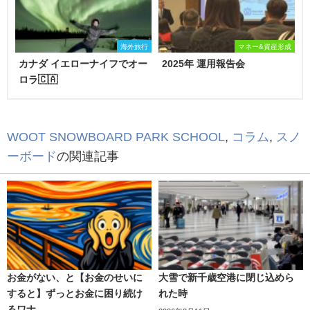
海外旅行
マネー&資産形成
カナダ イエローナイフでオー
2025年 運用報告会
ロラ🇨🇦
WOOT SNOWBOARD PARK SCHOOL
,
コラム
,
スノ
ーボード
の関連記事
お金がない、と【お金のせいに
大雪で新千歳空港に閉じ込めら
すると】ずっとお金に困り続け
れた時
るワナ