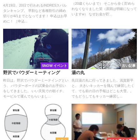
（20歳くらいまで） そこから全く貯めら
4月19日、20日で行われるINDRESスパル
れなくなりました笑（原因は明確になって
タンキャンプ。 早割など各種割引の締め
いますw） なぜお金が貯...
切りが4/1までとなってます！ 申込はお早
めに！ ［申込...
SNOW イベント
古い記事
野沢でパウダーミーティング
湯の丸
昨日は、野沢でパウダーミーテイングとい
先日湯の丸に行ってきました。浅賀新平
う、 パウダーボードの試乗会のお手伝い
と。 大きいキッカーを飛んで練習したく
をしてきました。 いい天気での朝イチ、
て、でも前の日の予報はどこも大雪。。
モービルで運んでもらいまし...
でもどうしてもキッカー練習し...