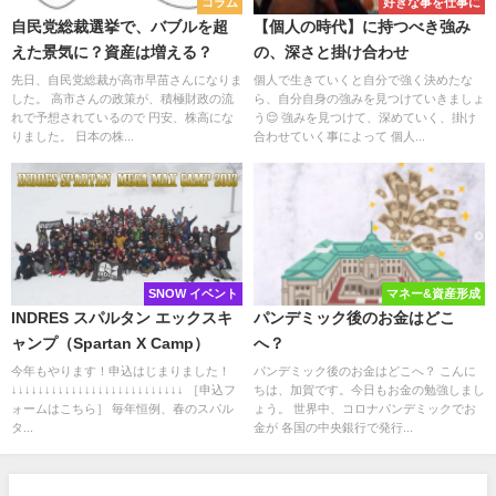
コラム
好きな事を仕事に
自民党総裁選挙で、バブルを超
【個人の時代】に持つべき強み
えた景気に？資産は増える？
の、深さと掛け合わせ
先日、自民党総裁が高市早苗さんになりま
個人で生きていくと自分で強く決めたな
した。 高市さんの政策が、積極財政の流
ら、自分自身の強みを見つけていきましょ
れで予想されているので 円安、株高にな
う😌 強みを見つけて、深めていく、掛け
りました。 日本の株...
合わせていく事によって 個人...
SNOW イベント
マネー&資産形成
INDRES スパルタン エックスキ
パンデミック後のお金はどこ
ャンプ（Spartan X Camp）
へ？
今年もやります！申込はじまりました！
パンデミック後のお金はどこへ？ こんに
↓↓↓↓↓↓↓↓↓↓↓↓↓↓↓↓↓↓↓↓↓↓↓↓↓↓ ［申込フ
ちは、加賀です。今日もお金の勉強しまし
ォームはこちら］ 毎年恒例、春のスパル
ょう。 世界中、コロナパンデミックでお
タ...
金が 各国の中央銀行で発行...