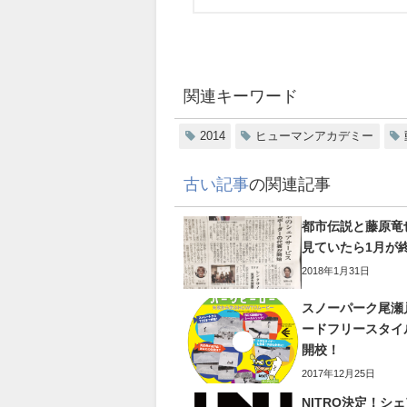
関連キーワード
2014
ヒューマンアカデミー
古い記事
の関連記事
都市伝説と藤原竜
見ていたら1月が
2018年1月31日
スノーパーク尾瀬
ードフリースタイ
開校！
2017年12月25日
NITRO決定！シ