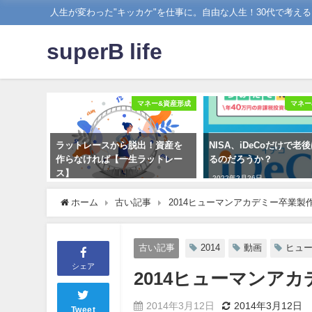
人生が変わった"キッカケ"を仕事に。自由な人生！30代で考え
superB life
マネー&資産形成
マネー
ラットレースから脱出！資産を
NISA、iDeCoだけで老
作らなければ【一生ラットレー
るのだろうか？
ス】
2022年2月26日
2021年8月12日
ホーム
古い記事
2014ヒューマンアカデミー卒業製作FU
古い記事
2014
動画
ヒュ
シェア
2014ヒューマンアカデ
2014年3月12日
2014年3月12日
Tweet