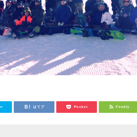
er
はてブ
Pocket
Feedly