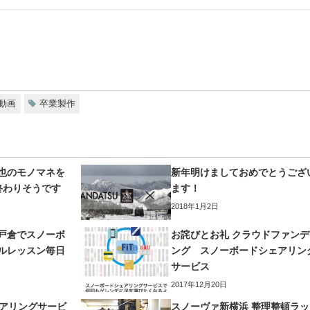
動画
卒業製作
也のモノマネを
新年明けましておめでとうござ
終わりそうです
ます！
2018年1月2日
戸倉でスノーボ
お詫びとお礼 クラウドファンデ
ルレッスン毎日
ング スノーボードシェアリン
サービス
2017年12月20日
ェアリングサービ
スノーヴァ新横浜 整理整頓ラッ