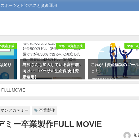
る スポーツとビジネスと資産運用
&資産形成
マネー&資産形成
マネー&
後は足り
与沢さんも加入している富裕層
これが【資産構築のゴー
向けユニバーサル生命保険【資
っ！
産運用】
2021年10月26日
2019年11月17日
LL MOVIE
ーマンアカデミー
卒業製作
ミー卒業製作FULL MOVIE
加