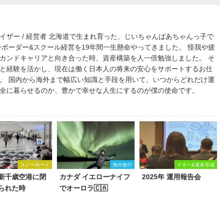
イザー / 経営者 北海道で生まれ育った、じいちゃんばあちゃんっ子で
ーボーダー&スクール経営を19年間一生懸命やってきました。 怪我や疲
カンドキャリアと向き合った時、資産構築を人一倍勉強しました。 そ
と経験を活かし、現在は働く日本人の将来の安心をサポートするお仕
。 国内から海外まで幅広い知識と手段を用いて、いつからどれだけ運
全に暮らせるのか、豊かで幸せな人生にするのが僕の使命です。
スノーボード
海外旅行
マネー&資産形成
新千歳空港に閉
カナダ イエローナイフ
2025年 運用報告会
られた時
でオーロラ🇨🇦