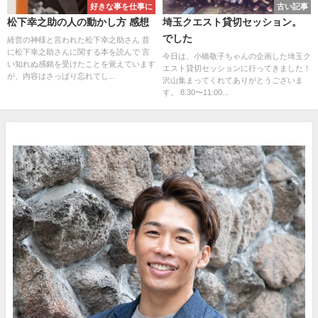
好きな事を仕事に
古い記事
松下幸之助の人の動かし方 感想
埼玉クエスト貸切セッション。
でした
経営の神様と言われた松下幸之助さん 昔
に松下幸之助さんに関する本を読んで 言
今日は、小橋敬子ちゃんの企画した埼玉ク
い知れぬ感銘を受けたことを覚えています
エスト貸切セッションに行ってきました！
が、内容はさっぱり忘れてし...
沢山集まってくれてありがとうございま
す。 8:30〜11:00...