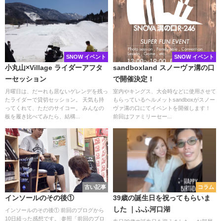
SNOW イベント
SNOW イベント
小丸山×Village ライダーアフタ
sandboxland スノーヴァ溝の口
ーセッション
で開催決定！
月曜日は、だーれも居ないゲレンデを残っ
室内やキングス、大会時などに使用させて
たライダーで貸切セッション。 天気も持
もらっているヘルメットsandboxがスノー
ってくれて、ただのサイコー。 みんなの
ヴァ溝の口にてイベントを開催します！
板を履き比べてみたら、結構...
前回はファミリーセー...
古い記事
コラム
インソールのその後①
39歳の誕生日を祝ってもらいま
した ｜ふふ河口湖
インソールのその後① 前回のブログから
10日経った感想です。 参照「前回のブロ