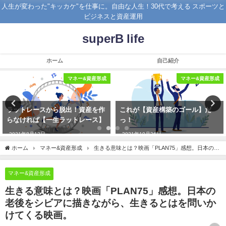
人生が変わった"キッカケ"を仕事に。自由な人生！30代で考える スポーツと
ビジネスと資産運用
superB life
ホーム
自己紹介
マネー&資産形成
マネー&資産形成
これが【資産構築のゴール】だ
与沢さんも加入している富裕層向
っ！
けユニバーサル生命保険【資産運
用】
2021年10月26日
2019年11月17日
ホーム
マネー&資産形成
生きる意味とは？映画「PLAN75」感想。日本の老
後をシビアに描きながら、生きるとはを問いかけてくる映画。
マネー&資産形成
生きる意味とは？映画「PLAN75」感想。日本の
老後をシビアに描きながら、生きるとはを問いか
けてくる映画。