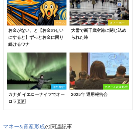
コラム
スノーボード
お金がない、と【お金のせい
大雪で新千歳空港に閉じ込め
にすると】ずっとお金に困り
られた時
続けるワナ
海外旅行
マネー&資産形成
カナダ イエローナイフでオー
2025年 運用報告会
ロラ🇨🇦
マネー&資産形成
の関連記事