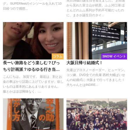
先日39歳の誕生日を迎えました。 お部屋
グ」 SUPERfeetのインソールを入れて10
から見れた富士山が絶景。ふふ河口湖 ほ
日経つので感想...
とんどのふふ系列が予約不可能だったの
に、まさか誕生日のタイ...
コラム
SNOW イベント
長ーい旅路をどう楽しむ？びっ
大阪日帰り結婚式！
ちり計画派？ゆるゆる行き当り
先週はプロスノーボーダー、ヒューマン、
コソ練、DVD全ての先輩 西村大輔ぱいせ
派？
こんにちは。 加賀です。 最近は、割とお
んの結婚式に 大阪まで行ってきました！
金の事ばかり話題に上げていますが、欲し
大ちゃんとはINDRE...
いものは基本的にあんまりありません。
服とかはほぼ興味なく、...