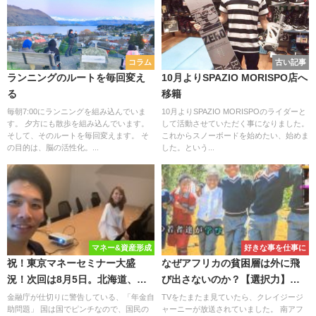
コラム
古い記事
ランニングのルートを毎回変え
10月よりSPAZIO MORISPO店へ
る
移籍
毎朝7:00にランニングを組み込んでいま
10月よりSPAZIO MORISPOのライダーと
す。 夕方にも散歩を組み込んでいます。
して活動させていただく事になりました。
そして、そのルートを毎回変えます。 そ
これからスノーボードを始めたい、始めま
の目的は、脳の活性化。...
した。という...
マネー&資産形成
好きな事を仕事に
祝！東京マネーセミナー大盛
なぜアフリカの貧困層は外に飛
況！次回は8月5日。北海道、岡
び出さないのか？【選択力】と
山から日帰りの人も
は
金融庁が仕切りに警告している、「年金自
TVをたまたま見ていたら、クレイジージ
助問題」 国は国でピンチなので、国民の
ャーニーが放送されていました。 南アフ