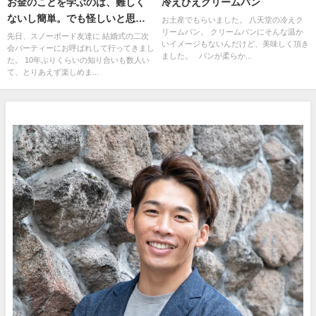
お金のことを学ぶのは、難しく
冷えひえクリームパン
ないし簡単。でも怪しいと思う
お土産でもらいました。 八天堂の冷えク
リームパン。 クリームパンにそんな温か
残念な日本
先日、スノーボード友達に 結婚式の二次
いイメージもないんだけど、美味しく頂き
会パーティーにお呼ばれして行ってきまし
ました。 パンが柔らか...
た。 10年ぶりくらいの知り合いも数人い
て、とりあえず楽しめま...