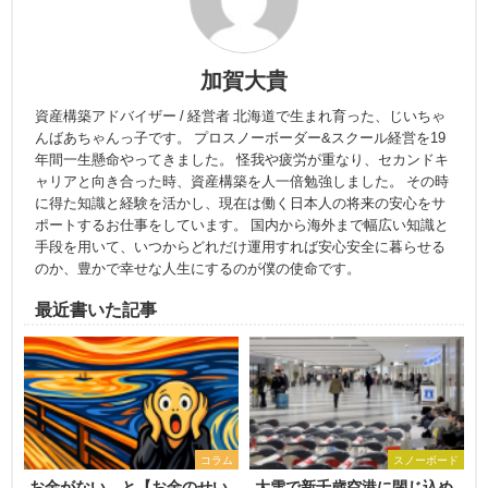
加賀大貴
資産構築アドバイザー / 経営者 北海道で生まれ育った、じいちゃ
んばあちゃんっ子です。 プロスノーボーダー&スクール経営を19
年間一生懸命やってきました。 怪我や疲労が重なり、セカンドキ
ャリアと向き合った時、資産構築を人一倍勉強しました。 その時
に得た知識と経験を活かし、現在は働く日本人の将来の安心をサ
ポートするお仕事をしています。 国内から海外まで幅広い知識と
手段を用いて、いつからどれだけ運用すれば安心安全に暮らせる
のか、豊かで幸せな人生にするのが僕の使命です。
最近書いた記事
コラム
スノーボード
お金がない、と【お金のせい
大雪で新千歳空港に閉じ込め