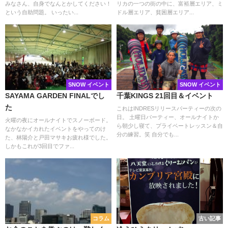
みなさん、自身でなんとかしてください！
リカの一つの街の中に、富裕層エリア、ミ
という自助問題。 いったい...
ドル層エリア、貧困層エリア...
SNOW イベント
SNOW イベント
SAYAMA GARDEN FINALでし
千葉KINGS 21回目＆イベント
た
これはINDRESリリースパーティーの次の
日。 土曜日パーティー、オールナイトか
火曜の夜にオールナイトでスノーボード。
ら朝少し寝て、プライベートレッスン＆自
なかなかイカれたイベントをやってのけ
分の練習。笑 自分でも...
た、林陽介と戸田マサキお疲れ様でした。
しかもこれが3回目でファ...
コラム
古い記事