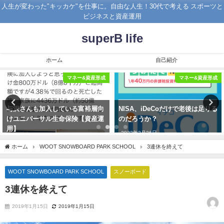
人生が変わった"キッカケ"を仕事に。自由な人生！30代で考える スポーツと
ビジネスと資産運用
superB life
ホーム
自己紹介
マネー&資産形成
マネー&資産形成
NISA、iDeCoだけで老後は足りる
これが【資産構築のゴール】だ
のだろうか？
っ！
2022年2月26日
2021年10月26日
ホーム
WOOT SNOWBOARD PARK SCHOOL
3連休を終えて
WOOT SNOWBOARD PARK SCHOOL
スノーボード
3連休を終えて
2019年1月15日
2019年1月15日